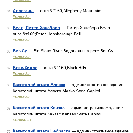
Википедия
Аллеганы
— англ.&#160;Allegheny Mountains …
64
Википедия
Белл, Питер Хансборо
— Питер Хансборо Белл
65
англ.&#160;Peter Hansborough Bell …
Википедия
Биг-Су
— Big Sioux River Водопады на реке Биг Су …
66
Википедия
Блэк-Хиллс
— англ.&#160;Black Hills …
67
Википедия
Капитолий штата Аляска
— административное здание
68
Капитолий штата Аляска Alaska State Capitol …
Википедия
Капитолий штата Канзас
— административное здание
69
Капитолий штата Канзас Kansas State Capitol …
Википедия
Капитолий штата Небраска
— административное здание
70