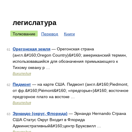
легислатура
Толкование
Перевод
Книги
Орегонская земля
— Орегонская страна
61
(англ.&#160;Oregon Country)&#160; американский термин,
использовавшийся для обозначения примыкающего к
Тихому океану р …
Википедия
Пидмонт
— на карте США. Пидмонт (англ.&#160;Piedmont,
62
от фр.&#160;Piémont&#160; «предгорье»)&#160; восточное
предгорное плато на востоке …
Википедия
Эрнандо (округ, Флорида)
— Эрнандо Hernando Страна
63
США Статус Округ Входит в Флорида
Административный&#160;центр Бруксвилл …