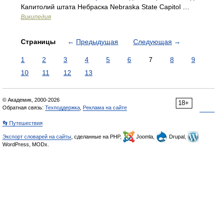
Капитолий штата Небраска Nebraska State Capitol …
Википедия
Страницы
←
Предыдущая
Следующая
→
1
2
3
4
5
6
7
8
9
10
11
12
13
© Академик, 2000-2026
18+
Обратная связь:
Техподдержка
,
Реклама на сайте
👣 Путешествия
Экспорт словарей на сайты
, сделанные на PHP,
Joomla,
Drupal,
WordPress, MODx.